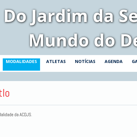
Do Jardim da Se
Mundo do D
MODALIDADES
ATLETAS
NOTÍCIAS
AGENDA
GA
tlo
alidade da ACDJS.