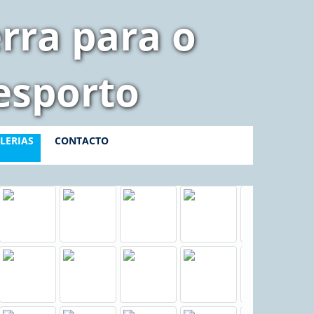
rra para o
esporto
LERIAS
CONTACTO