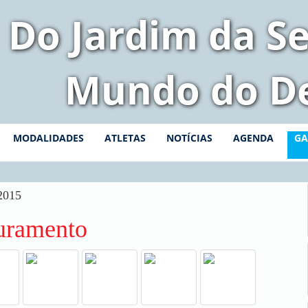
Do Jardim da Se
Mundo do D
MODALIDADES
ATLETAS
NOTÍCIAS
AGENDA
GA
2015
uramento