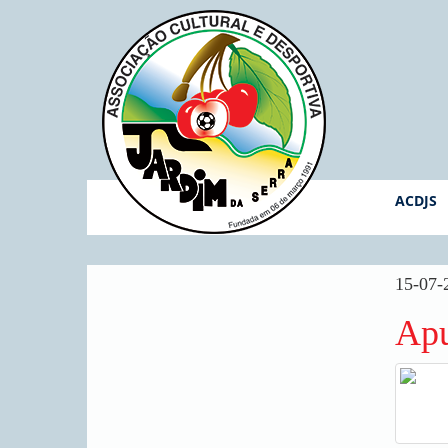
ACDJS
15-07-
Ap